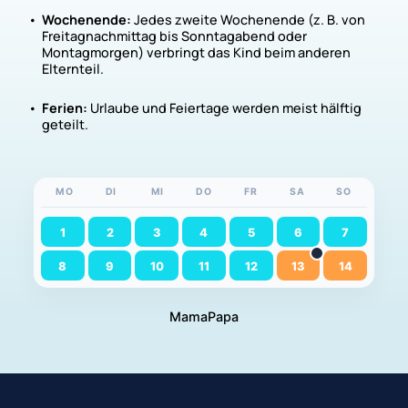
Wochenende:
Jedes zweite Wochenende (z. B. von
Freitagnachmittag bis Sonntagabend oder
Montagmorgen) verbringt das Kind beim anderen
Elternteil.
Ferien:
Urlaube und Feiertage werden meist hälftig
geteilt.
MO
DI
MI
DO
FR
SA
SO
1
2
3
4
5
6
7
8
9
10
11
12
13
14
Mama
Papa