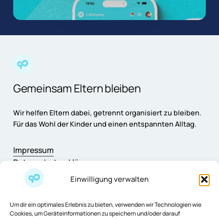
Gemeinsam Eltern bleiben
Wir helfen Eltern dabei, getrennt organisiert zu bleiben.
Für das Wohl der Kinder und einen entspannten Alltag.
Impressum
Datenschutzerklärung
AGB
Einwilligung verwalten
Cookie-Richtlinie
Support & Feedback
Um dir ein optimales Erlebnis zu bieten, verwenden wir Technologien wie
Fragen & Antworten
Cookies, um Geräteinformationen zu speichern und/oder darauf