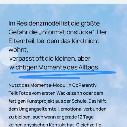
Im Residenzmodell ist die größte
Gefahr die „Informationslücke“. Der
Elternteil, bei dem das Kind nicht
wohnt,
verpasst oft die kleinen, aber
wichtigen Momente des Alltags.
Nutzt
das
Momente-Modul
in
CoParently.
Teilt
Fotos
vom
ersten
Wackelzahn
oder
dem
fertigen
Kunstprojekt
aus
der
Schule.
Das
hilft
dem
Umgangselternteil,
emotional
verbunden
zu
bleiben,
auch
wenn
er
gerade
12
Tage
keinen
physischen
Kontakt
hat.
Gleichzeitig