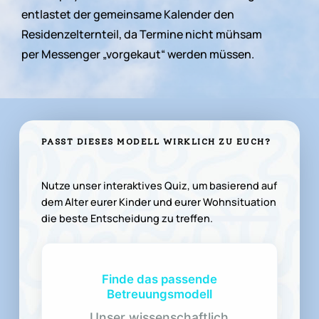
entlastet
der
gemeinsame
Kalender
den
Residenzelternteil,
da
Termine
nicht
mühsam
per
Messenger
„vorgekaut“
werden
müssen.
PASST
DIESES
MODELL
WIRKLICH
ZU
EUCH?
Nutze unser interaktives Quiz, um basierend auf
dem Alter eurer Kinder und eurer Wohnsituation
die beste Entscheidung zu treffen.
Finde das passende
Betreuungsmodell
Unser wissenschaftlich