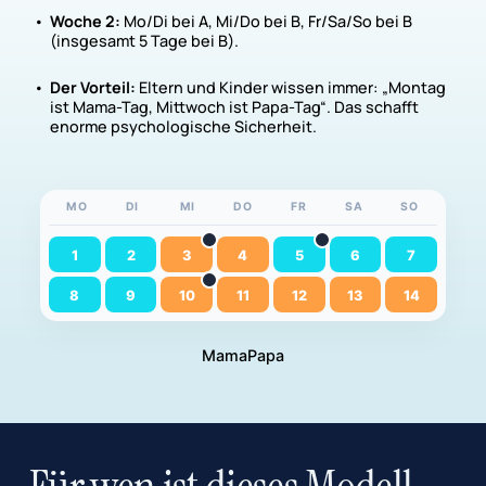
Woche 2:
Mo/Di bei A, Mi/Do bei B, Fr/Sa/So bei B
(insgesamt 5 Tage bei B).
Der Vorteil:
Eltern und Kinder wissen immer: „Montag
ist Mama-Tag, Mittwoch ist Papa-Tag“.
Das schafft
enorme psychologische Sicherheit
.
MO
DI
MI
DO
FR
SA
SO
1
2
3
4
5
6
7
8
9
10
11
12
13
14
Mama
Papa