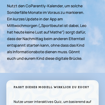
Nutzt
den
CoParently-Kalender,
um
solche
Sonderfälle
Monate
im
Voraus
zu
markieren.
Ein
kurzes
Update
in
der
App
am
Mittwochmorgen
(„Sportbeutel
ist
dabei,
Leo
hat
heute
keine
Lust
auf
Mathe“)
sorgt
dafür,
dass
der
Nachmittag
beim
anderen
Elternteil
entspannt
starten
kann,
ohne
dass
das
Kind
als
Informationsbote
dienen
muss.
Gönnt
euch
und
eurem
Kind
diese
digitale
Brücke.
PASST
DIESES
MODELL
WIRKLICH
ZU
EUCH?
Nutze unser interaktives Quiz, um basierend auf