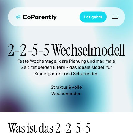
Skip
to
Menu
main
Los gehts
content
2-2-5-5 Wechselmodell
Feste Wochentage, klare Planung und maximale
Zeit mit beiden Eltern – das ideale Modell für
Kindergarten- und Schulkinder.
Struktur & volle
Wochenenden
Was ist das 2-2-5-5