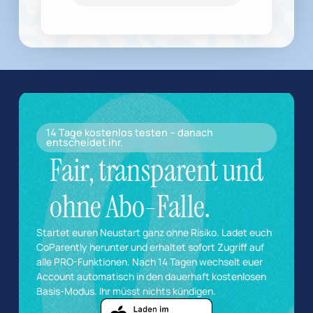
14 Tage kostenlos testen – danach
entscheidet ihr.
Fair, transparent und
ohne Abo-Falle.
Startet euren Neustart ganz ohne Risiko. Ladet euch
CoParently herunter und erhaltet sofort Zugriff auf
alle PRO-Funktionen. Nach 14 Tagen wechselt euer
Account automatisch in den dauerhaft kostenlosen
Basis-Modus. Ihr müsst nichts kündigen.