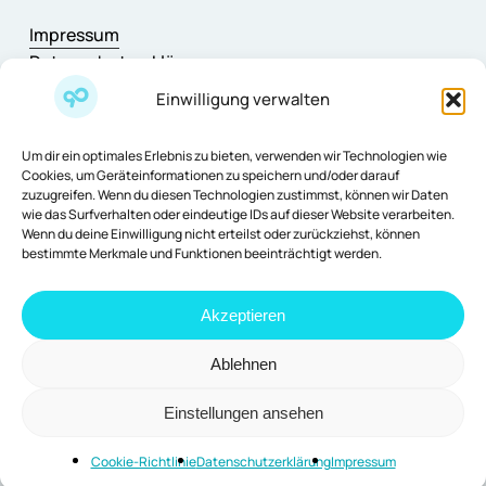
Impressum
Datenschutzerklärung
AGB
Einwilligung verwalten
Cookie-Richtlinie
Support & Feedback
Um dir ein optimales Erlebnis zu bieten, verwenden wir Technologien wie
Fragen & Antworten
Cookies, um Geräteinformationen zu speichern und/oder darauf
Changelog
zuzugreifen. Wenn du diesen Technologien zustimmst, können wir Daten
wie das Surfverhalten oder eindeutige IDs auf dieser Website verarbeiten.
Wenn du deine Einwilligung nicht erteilst oder zurückziehst, können
bestimmte Merkmale und Funktionen beeinträchtigt werden.
©
2026
. All rights reserved.
Akzeptieren
Ablehnen
Subscribe
Einstellungen ansehen
Cookie-Richtlinie
Datenschutzerklärung
Impressum