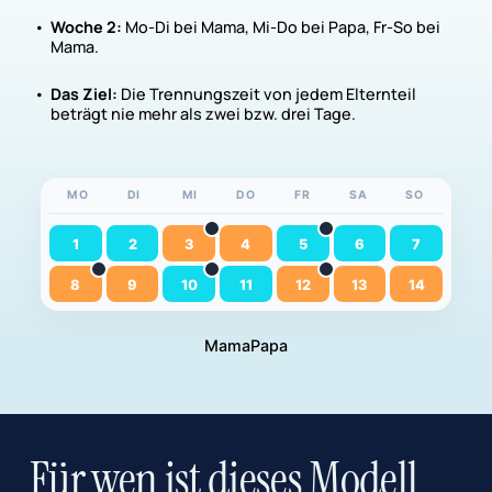
Woche 2:
Mo-Di bei Mama, Mi-Do bei Papa, Fr-So bei
Mama.
Das Ziel:
Die Trennungszeit von jedem Elternteil
beträgt nie mehr als zwei bzw. drei Tage.
MO
DI
MI
DO
FR
SA
SO
1
2
3
4
5
6
7
8
9
10
11
12
13
14
Mama
Papa
Für wen ist dieses Modell