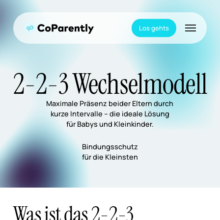
Skip
to
Menu
main
Los gehts
content
2-2-3 Wechselmodell
Maximale Präsenz beider Eltern durch
kurze Intervalle – die ideale Lösung
für Babys und Kleinkinder.
Bindungsschutz
für die Kleinsten
Was ist das 2-2-3