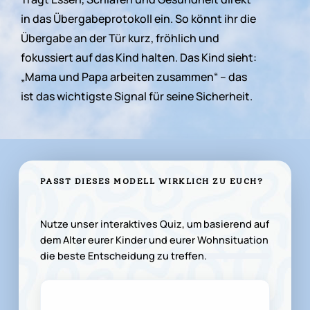
in
das
Übergabeprotokoll
ein.
So
könnt
ihr
die
Übergabe
an
der
Tür
kurz,
fröhlich
und
fokussiert
auf
das
Kind
halten.
Das
Kind
sieht:
„Mama
und
Papa
arbeiten
zusammen“
–
das
ist
das
wichtigste
Signal
für
seine
Sicherheit.
PASST
DIESES
MODELL
WIRKLICH
ZU
EUCH?
Nutze unser interaktives Quiz, um basierend auf
dem Alter eurer Kinder und eurer Wohnsituation
die beste Entscheidung zu treffen.