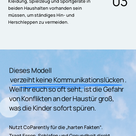
0
3
Kleidung, Spielzeug und Sportgeräte in
beiden Haushalten vorhanden sein
müssen, um ständiges Hin- und
Herschleppen zu vermeiden.
Dieses Modell
verzeiht keine Kommunikationslücken
.
Weil ihr euch so oft seht, ist die Gefahr
von Konflikten an der Haustür groß,
was die Kinder sofort spüren.
Nutzt
CoParently
für
die
„harten
Fakten“.
Tragt
Essen,
Schlafen
und
Gesundheit
direkt