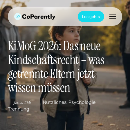
Skip
to
Menu
main
Los gehts
content
KiMoG 2026: Das neue
Kindschaftsrecht – was
getrennte Eltern jetzt
wissen müssen
Nützliches
,
Psychologie
,
Juli 2, 2026
Trennung