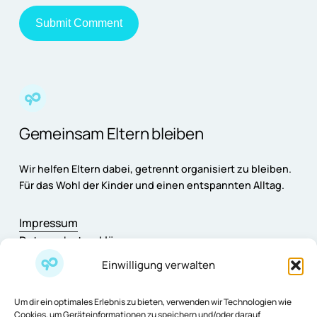
Gemeinsam Eltern bleiben
Wir helfen Eltern dabei, getrennt organisiert zu bleiben.
Für das Wohl der Kinder und einen entspannten Alltag.
Impressum
Datenschutzerklärung
AGB
Einwilligung verwalten
Cookie-Richtlinie
Support & Feedback
Um dir ein optimales Erlebnis zu bieten, verwenden wir Technologien wie
Fragen & Antworten
Cookies, um Geräteinformationen zu speichern und/oder darauf