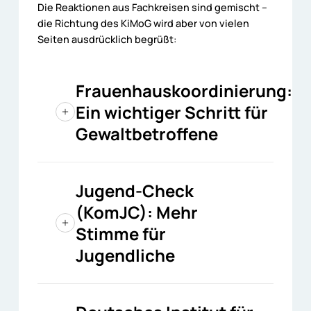
Die Reaktionen aus Fachkreisen sind gemischt –
die Richtung des KiMoG wird aber von vielen
Seiten ausdrücklich begrüßt:
Frauenhauskoordinierung:
Ein wichtiger Schritt für
Gewaltbetroffene
Organisationen wie die
Frauenhauskoordinierung begrüßen den
Jugend-Check
Entwurf ausdrücklich. Die Definition
(KomJC): Mehr
häuslicher Gewalt nach der Istanbul-
Stimme für
Konvention und die Verankerung des
Schutzes vor miterlebter Gewalt als
Jugendliche
Kindeswohlbelang seien deutliche
Verbesserungen gegenüber früheren
Der Jugend-Check sieht in den neuen
Entwurfsfassungen.
Mitbestimmungsrechten ab 14 Jahren