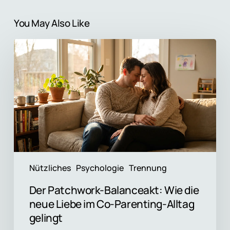
You May Also Like
Der
Patchwork-
Balanceakt:
Wie
die
neue
Liebe
im
Co-
Parenting-
Alltag
Nützliches
Psychologie
Trennung
gelingt
Der Patchwork-Balanceakt: Wie die
neue Liebe im Co-Parenting-Alltag
gelingt