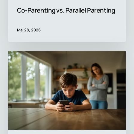
Co-Parenting vs. Parallel Parenting
Mai 28, 2026
Der
ultimative
Bildschirmzeit-
Guide
für
getrennte
Eltern