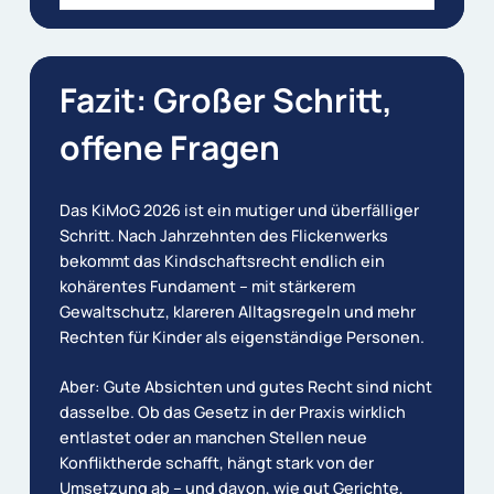
Jugendliche bekommen in bestimmten
nach der Trennung handhabbarer zu
Verfahren mehr Mitsprache. In stabilen
machen.
Verhältnissen kann das entlastend sein –
Fazit:
Großer
Schritt,
in hochstrittigen Trennungssituationen
sollte das Wohl des Kindes dabei genau
offene
Fragen
im Blick behalten werden.
Das KiMoG 2026 ist ein mutiger und überfälliger
Schritt. Nach Jahrzehnten des Flickenwerks
bekommt das Kindschaftsrecht endlich ein
kohärentes Fundament – mit stärkerem
Gewaltschutz, klareren Alltagsregeln und mehr
Rechten für Kinder als eigenständige Personen.
Aber: Gute Absichten und gutes Recht sind nicht
dasselbe. Ob das Gesetz in der Praxis wirklich
entlastet oder an manchen Stellen neue
Konfliktherde schafft, hängt stark von der
Umsetzung ab – und davon, wie gut Gerichte,